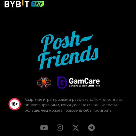
Азартные игры призваны развлекать. Помните, что вы
рискуете деньгами, когда делаете ставки. Не тратьте
больше, чем можете позволить себе проиграть.