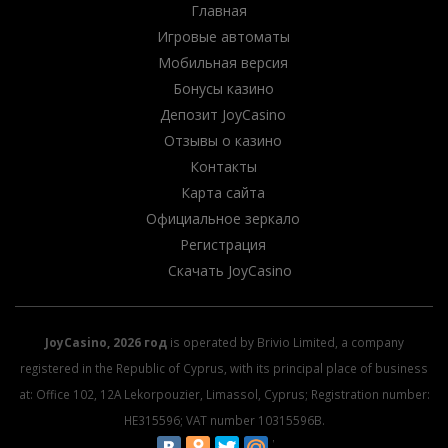
Главная
Игровые автоматы
Мобильная версия
Бонусы казино
Депозит JoyCasino
Отзывы о казино
Контакты
Карта сайта
Официальное зеркало
Регистрация
Скачать JoyCasino
JoyCasino, 2026 год
is operated by Brivio Limited, a company
registered in the Republic of Cyprus, with its principal place of business
at: Office 102, 12A Lekorpouzier, Limassol, Cyprus; Registration number:
HE315596; VAT number 10315596B.