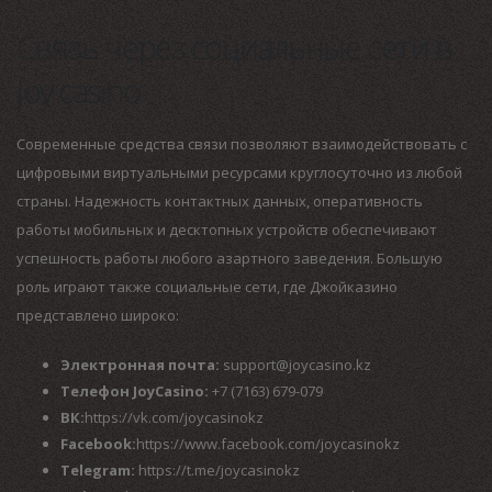
Связь через социальные сети в
Joy casino
Современные средства связи позволяют взаимодействовать с
цифровыми виртуальными ресурсами круглосуточно из любой
страны. Надежность контактных данных, оперативность
работы мобильных и десктопных устройств обеспечивают
успешность работы любого азартного заведения. Большую
роль играют также социальные сети, где Джойказино
представлено широко:
Электронная почта:
support@joycasino.kz
Телефон JoyCasino:
+7 (7163) 679-079
ВК:
https://vk.com/joycasinokz
Facebook:
https://www.facebook.com/joycasinokz
Telegram:
https://t.me/joycasinokz