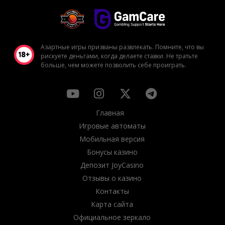
Азартные игры призваны развлекать. Помните, что вы
рискуете деньгами, когда делаете ставки. Не тратьте
больше, чем можете позволить себе проиграть.
Главная
Игровые автоматы
Мобильная версия
Бонусы казино
Депозит JoyCasino
Отзывы о казино
Контакты
Карта сайта
Официальное зеркало