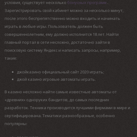
условия, существует несколько
бонусных программ
.
Зарегистрировать свой кабинет можно за несколько минут,
после этого беспрепятственно можно входить и начинать
играть в любые игры. Пользователь должен быть
совершеннолетним, ему должно исполнится 18 лет. Найти
главный портал в сети несложно, достаточно зайти в
поисковую систему Яндекс и написать запросы, например,
такие:
джойказино официальный сайт 2020 играть;
джой казино игровые автоматы играть.
В казино несложно найти самые известные автоматы от
«древних» одноруких бандитов, до самых последних
разработок. Техника производится лучшими фирмами в мире и
сертифицирована. Тематики разнообразные, особенно
популярны: