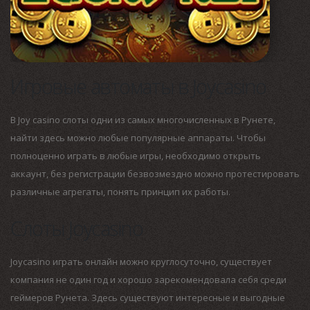
Игровые автоматы в Joycasino
В Joy casino слоты одни из самых многочисленных в Рунете,
найти здесь можно любые популярные аппараты. Чтобы
полноценно играть в любые игры, необходимо открыть
аккаунт, без регистрации безвозмездно можно протестировать
различные агрегаты, понять принцип их работы.
Слоты Joycasino
Joycasino играть онлайн можно круглосуточно, существует
компания не один год и хорошо зарекомендовала себя среди
геймеров Рунета. Здесь существуют интересные и выгодные