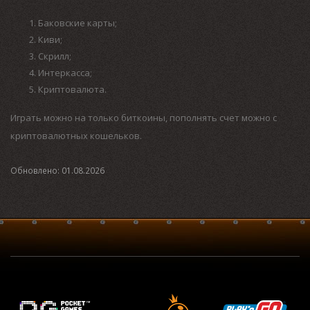
Баковские карты;
Киви;
Скрилл;
Интеркасса;
Криптовалюта.
Играть можно на только биткоины, пополнять счет можно с
криптовалютных кошельков.
Обновлено:
01.08.2026