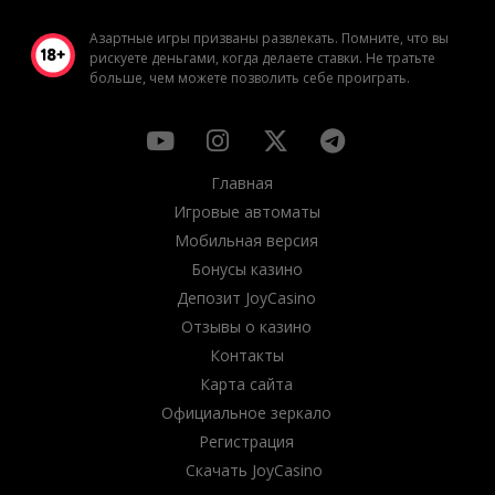
Азартные игры призваны развлекать. Помните, что вы
рискуете деньгами, когда делаете ставки. Не тратьте
больше, чем можете позволить себе проиграть.
Главная
Игровые автоматы
Мобильная версия
Бонусы казино
Депозит JoyCasino
Отзывы о казино
Контакты
Карта сайта
Официальное зеркало
Регистрация
Скачать JoyCasino