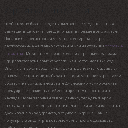
Игры и слоты на деньги
Чтобы можно было выводить выигранные средства, а также
размещать депозиты, следует открыть прежде всего аккаунт.
Новички без регистрации могут протестировать игры
расположенные на главной странице или на странице
“Игровые
автоматы”
. Можно также познакомиться с разными жанрами
игр, реализовать новые стратегии или нестандартные ходы.
Опытные игроки перед тем как делать депозиты, осваивают
различные стратегии, выбирают алгоритмы новой игры. Таким
образом, на официальном сайте Джойказино можно освоить
премудрости различных геймов и при этом не остаться в
накладе. После заполнения всех данных, перед геймером
открывается возможность вносить данные и реализовывать в
джой казино вывод средств, в случае выигрыша. Самые
популярные виды игр, в которых можно часто одерживать
победы и выводить деньги: