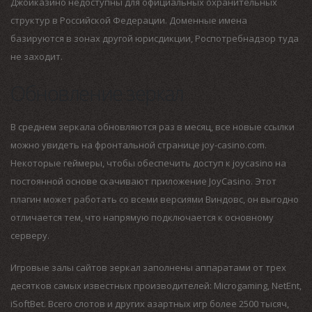
Джойказино недоступны для официальных охранительных
структур в Российской Федерации. Доменные имена
базируются в зонах другой юрисдикции, Роспотребнадзор туда
не заходит.
Обновление зеркал
В среднем зеркала обновляются раз в месяц, все новые ссылки
можно увидеть на фронтальной странице joy-casino.com.
Некоторые геймеры, чтобы обеспечить доступ к joycasino на
постоянной основе скачивают приложение JoyCasino. Этот
плагин может работать со всеми версиями Виндовс, он выгодно
отличается тем, что напрямую подключается к основному
серверу.
Игровые залы сайтов зеркал заполнены аппаратами от трех
десятков самых известных производителей: Microgaming, NetEnt,
iSoftBet. Всего слотов и других азартных игр более 2500 тысяч,