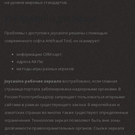
на уровне мировых стандартов.
Инструменты для зеркал
Проблемы с доступом к joycasino решены с помощью
современного софта Antifraud Tool, он сканирует:
информацию СИМ карт;
адреса Ай-Пи;
методы игры разных игроков.
Joycasino рабочее зеркало
востребовано, если главная
страница портала заблокирована надзорными органами. В
России Роспотребнадзор запрещает пользоваться игорными
сайтами в рамках существующего закона. В европейских и
азиатских странах во многих также существуют определенные
ограничения. Технология зеркал позволяют быть вне зоны
досягаемости правоохранительных органов. Ссылки зеркала