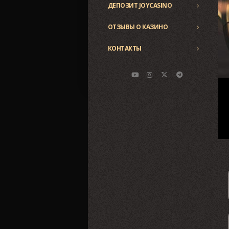
ДЕПОЗИТ JOYCASINO
ОТЗЫВЫ О КАЗИНО
КОНТАКТЫ