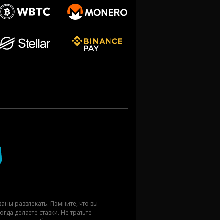
аны развлекать. Помните, что вы
огда делаете ставки. Не тратьте