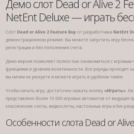
Демо слот Dead or Alive 2 Fe
NetEnt Deluxe — играть бе
Слот
Dead or Alive 2 Feature Buy
от разработчика
NetEnt D
демонстрационном режиме. Вы можете запустить игру беспл
регистрации и без пополнения счёта.
Демо-версия позволяет полностью ознакомиться с игровым 
функциями и уровнем волатильности. Все раунды проходят н
вы ничем не рискуете и можете играть в удобном темпе.
Чтобы начать игру, достаточно нажать кнопку
«Играть»
. Н
представлено более 10 000 игровых автоматов от ведущих п
классические слоты, видеослоты, настольные игры и live-разд
Особенности слота Dead or Alive