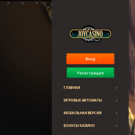
Вход
Регистрация
ГЛАВНАЯ
ИГРОВЫЕ АВТОМАТЫ
МОБИЛЬНАЯ ВЕРСИЯ
БОНУСЫ КАЗИНО