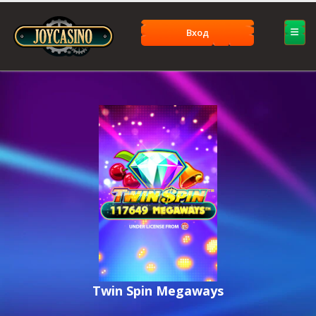
Вход
Twin Spin Megaways