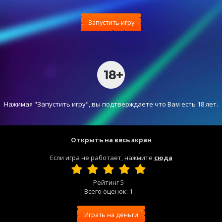
Запустить игру
Нажимая "Запустить игру", вы подтверждаете что Вам есть 18 лет.
Открыть на весь экран
Если игра не работает, нажмите
сюда
Рейтинг
5
Всего оценок:
1
Играть на деньги