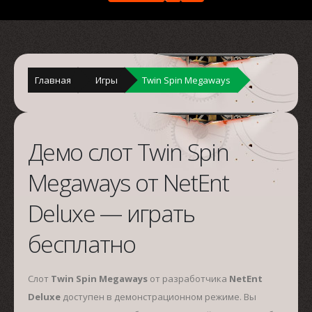
Главная
Игры
Twin Spin Megaways
Демо слот Twin Spin
Megaways от NetEnt
Deluxe — играть
бесплатно
Слот
Twin Spin Megaways
от разработчика
NetEnt
Deluxe
доступен в демонстрационном режиме. Вы