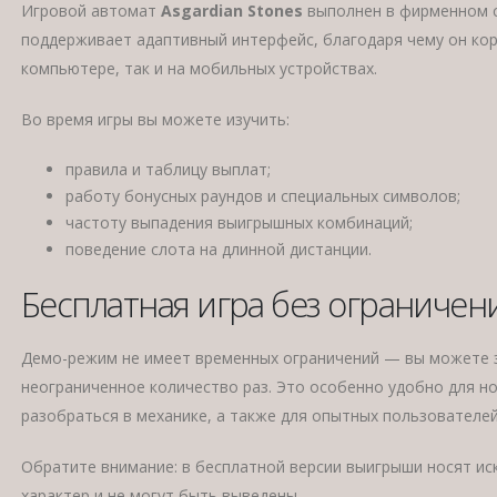
Игровой автомат
Asgardian Stones
выполнен в фирменном 
поддерживает адаптивный интерфейс, благодаря чему он кор
компьютере, так и на мобильных устройствах.
Во время игры вы можете изучить:
правила и таблицу выплат;
работу бонусных раундов и специальных символов;
частоту выпадения выигрышных комбинаций;
поведение слота на длинной дистанции.
Бесплатная игра без ограничен
Демо-режим не имеет временных ограничений — вы можете 
неограниченное количество раз. Это особенно удобно для н
разобраться в механике, а также для опытных пользователей
Обратите внимание: в бесплатной версии выигрыши носят и
характер и не могут быть выведены.