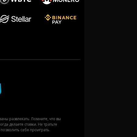
аны развлекать. Помните, что вы
огда делаете ставки. Не тратьте
позволить себе проиграть.