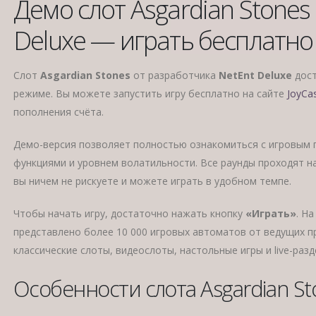
Демо слот Asgardian Stones
Deluxe — играть бесплатно
Слот
Asgardian Stones
от разработчика
NetEnt Deluxe
дост
режиме. Вы можете запустить игру бесплатно на сайте
JoyCa
пополнения счёта.
Демо-версия позволяет полностью ознакомиться с игровым 
функциями и уровнем волатильности. Все раунды проходят н
вы ничем не рискуете и можете играть в удобном темпе.
Чтобы начать игру, достаточно нажать кнопку
«Играть»
. Н
представлено более 10 000 игровых автоматов от ведущих п
классические слоты, видеослоты, настольные игры и live-разд
Особенности слота Asgardian St