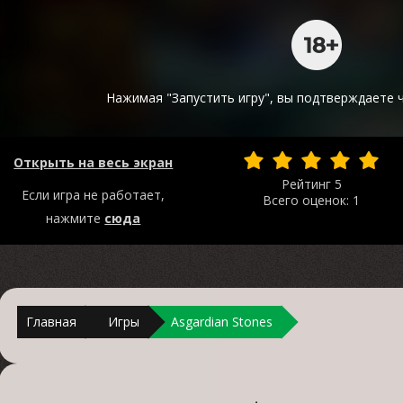
Нажимая "Запустить игру", вы подтверждаете ч
Открыть на весь экран
Рейтинг
5
Если игра не работает,
Всего оценок:
1
нажмите
сюда
Главная
Игры
Asgardian Stones