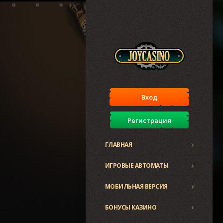
Вход
Регистрация
ГЛАВНАЯ
ИГРОВЫЕ АВТОМАТЫ
МОБИЛЬНАЯ ВЕРСИЯ
БОНУСЫ КАЗИНО