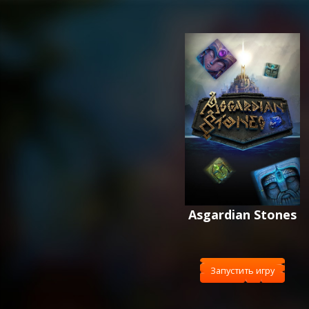
Asgardian Stones
Запустить игру