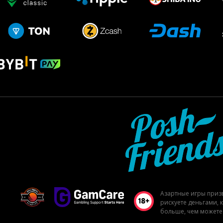
Азартные игры призв
рискуете деньгами, к
больше, чем можете 