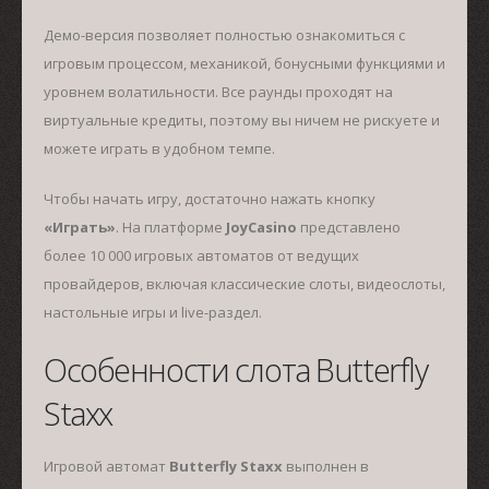
Демо-версия позволяет полностью ознакомиться с
игровым процессом, механикой, бонусными функциями и
уровнем волатильности. Все раунды проходят на
виртуальные кредиты, поэтому вы ничем не рискуете и
можете играть в удобном темпе.
Чтобы начать игру, достаточно нажать кнопку
«Играть»
. На платформе
JoyCasino
представлено
более 10 000 игровых автоматов от ведущих
провайдеров, включая классические слоты, видеослоты,
настольные игры и live-раздел.
Особенности слота Butterfly
Staxx
Игровой автомат
Butterfly Staxx
выполнен в