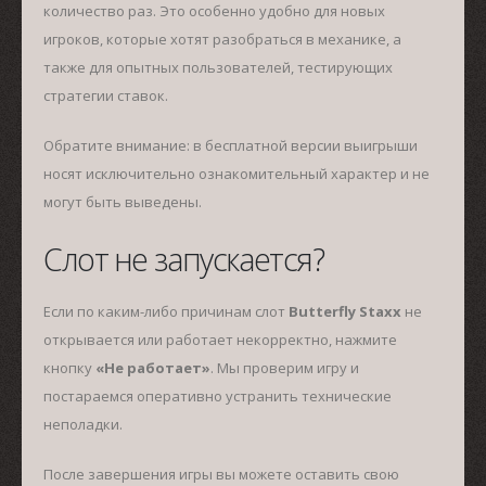
количество раз. Это особенно удобно для новых
игроков, которые хотят разобраться в механике, а
также для опытных пользователей, тестирующих
стратегии ставок.
Обратите внимание: в бесплатной версии выигрыши
носят исключительно ознакомительный характер и не
могут быть выведены.
Слот не запускается?
Если по каким-либо причинам слот
Butterfly Staxx
не
открывается или работает некорректно, нажмите
кнопку
«Не работает»
. Мы проверим игру и
постараемся оперативно устранить технические
неполадки.
После завершения игры вы можете оставить свою