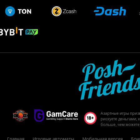
Азартные игры призв
рискуете деньгами, к
больше, чем можете 
Главная
Игровые автоматы
Мобильная версия
Бон