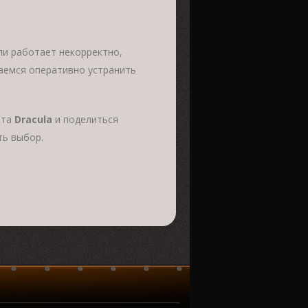
ли работает некорректно,
раемся оперативно устранить
ота
Dracula
и поделиться
ть выбор.