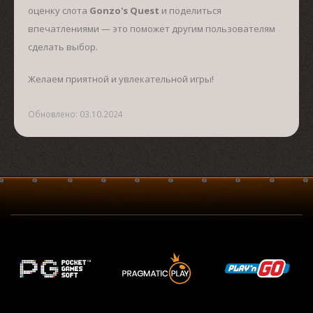
оценку слота
Gonzo's Quest
и поделиться
впечатлениями — это поможет другим пользователям
сделать выбор.
Желаем приятной и увлекательной игры!
Обновлено:
03.10.2024