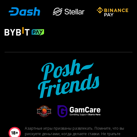
Азартные игры призваны развлекать. Помните, что вы
рискуете деньгами, когда делаете ставки. Не тратьте