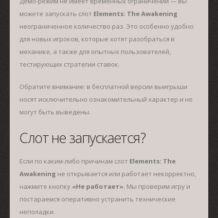
Демо-режим не имеет временных ограничений — вы
можете запускать слот
Elements: The Awakening
неограниченное количество раз. Это особенно удобно
для новых игроков, которые хотят разобраться в
механике, а также для опытных пользователей,
тестирующих стратегии ставок.
Обратите внимание: в бесплатной версии выигрыши
носят исключительно ознакомительный характер и не
могут быть выведены.
Слот не запускается?
Если по каким-либо причинам слот
Elements: The
Awakening
не открывается или работает некорректно,
нажмите кнопку
«Не работает»
. Мы проверим игру и
постараемся оперативно устранить технические
неполадки.