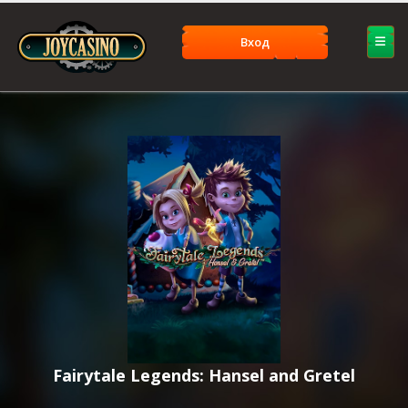
Вход
Fairytale Legends: Hansel and Gretel