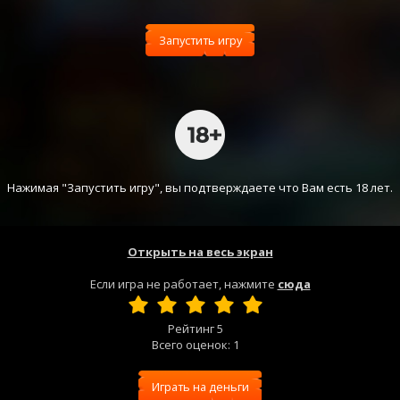
Запустить игру
Нажимая "Запустить игру", вы подтверждаете что Вам есть 18 лет.
Открыть на весь экран
Если игра не работает, нажмите
сюда
Рейтинг
5
Всего оценок:
1
Играть на деньги