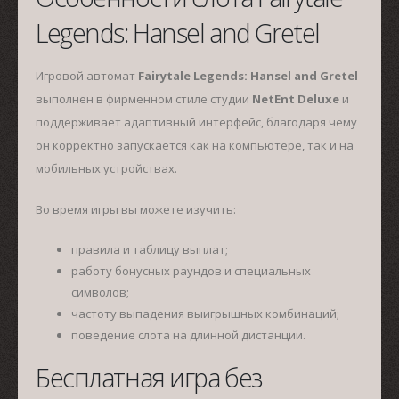
Legends: Hansel and Gretel
Игровой автомат
Fairytale Legends: Hansel and Gretel
выполнен в фирменном стиле студии
NetEnt Deluxe
и
поддерживает адаптивный интерфейс, благодаря чему
он корректно запускается как на компьютере, так и на
мобильных устройствах.
Во время игры вы можете изучить:
правила и таблицу выплат;
работу бонусных раундов и специальных
символов;
частоту выпадения выигрышных комбинаций;
поведение слота на длинной дистанции.
Бесплатная игра без