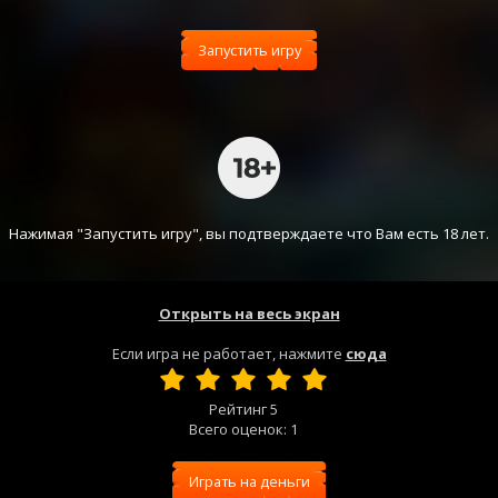
Запустить игру
Нажимая "Запустить игру", вы подтверждаете что Вам есть 18 лет.
Открыть на весь экран
Если игра не работает, нажмите
сюда
Рейтинг
5
Всего оценок:
1
Играть на деньги