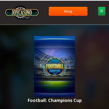
Вход
Football: Champions Cup