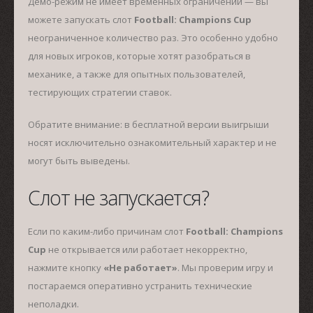
Демо-режим не имеет временных ограничений — вы
можете запускать слот
Football: Champions Cup
неограниченное количество раз. Это особенно удобно
для новых игроков, которые хотят разобраться в
механике, а также для опытных пользователей,
тестирующих стратегии ставок.
Обратите внимание: в бесплатной версии выигрыши
носят исключительно ознакомительный характер и не
могут быть выведены.
Слот не запускается?
Если по каким-либо причинам слот
Football: Champions
Cup
не открывается или работает некорректно,
нажмите кнопку
«Не работает»
. Мы проверим игру и
постараемся оперативно устранить технические
неполадки.