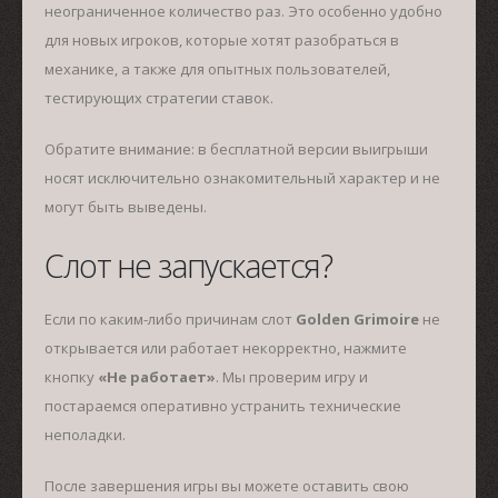
неограниченное количество раз. Это особенно удобно
для новых игроков, которые хотят разобраться в
механике, а также для опытных пользователей,
тестирующих стратегии ставок.
Обратите внимание: в бесплатной версии выигрыши
носят исключительно ознакомительный характер и не
могут быть выведены.
Слот не запускается?
Если по каким-либо причинам слот
Golden Grimoire
не
открывается или работает некорректно, нажмите
кнопку
«Не работает»
. Мы проверим игру и
постараемся оперативно устранить технические
неполадки.
После завершения игры вы можете оставить свою