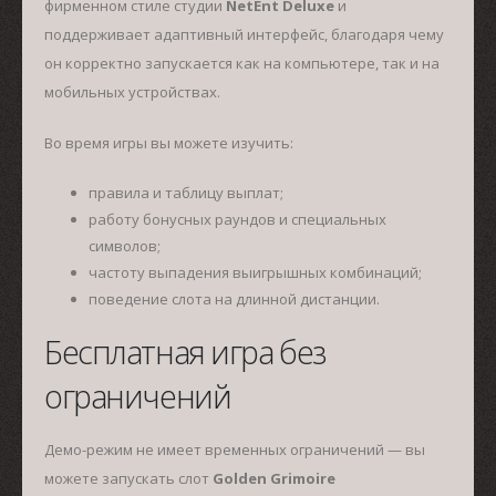
фирменном стиле студии
NetEnt Deluxe
и
поддерживает адаптивный интерфейс, благодаря чему
он корректно запускается как на компьютере, так и на
мобильных устройствах.
Во время игры вы можете изучить:
правила и таблицу выплат;
работу бонусных раундов и специальных
символов;
частоту выпадения выигрышных комбинаций;
поведение слота на длинной дистанции.
Бесплатная игра без
ограничений
Демо-режим не имеет временных ограничений — вы
можете запускать слот
Golden Grimoire