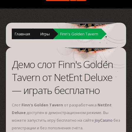
Главная
Игры
Finn's Golden Tavern
Демо слот Finn's Golden
Tavern от NetEnt Deluxe
— играть бесплатно
Слот
Finn's Golden Tavern
от разработчика
NetEnt
Deluxe
доступен в демонстрационном режиме. Вы
можете запустить игру бесплатно на сайте
JoyCasino
без
регистрации и без пополнения счёта.