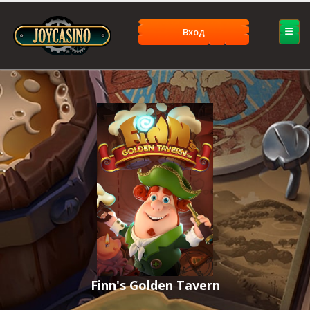
Вход
Finn's Golden Tavern