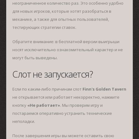
неограниченное количество раз. Это особенно удобно
для новых игроков, которые хотят разобраться в
механике, а также для опытных пользователей,
тестирующих стратегии ставок.
Обратите внимание: в бесплатной версии выигрыши
носят исключительно ознакомительный характер и не
могут быть выведены.
Слот не запускается?
Если по каким-либо причинам слот
Finn's Golden Tavern
не открывается или работает некорректно, нажмите
кнопку
«Не работает»
. Мы проверим игру и
постараемся оперативно устранить технические
неполадки.
После завершения игры вы можете оставить свою