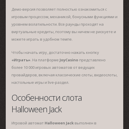
Демо-версия позволяет полностью ознакомиться с
игровым процессом, механикой, бонусными функциями и
уровнем волатильности. Все раунды проходят на
виртуальные кредиты, поэтому вы ничем не рискуете и
можете играть в удобном темпе.
Чтобы начать игру, достаточно нажать кнопку
«Играть»
. На платформе
JoyCasino
представлено
более 10 000 игровых автоматов от ведущих
провайдеров, включая классические слоты, видеослоты,
настольные игры и live-раздел.
Особенности слота
Halloween Jack
Игровой автомат
Halloween Jack
выполнен в