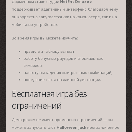
фирменном стиле студии
NetEnt Deluxe
и
поддерживает адаптивный интерфейс, благодаря чему
он корректно запускается как на компьютере, так и на
мобильных устройствах.
Во время игры вы можете изучить:
правила и таблицу выплат;
работу бонусных раундов и специальных
символов;
частоту выпадения выигрышных комбинаций;
поведение слота на длинной дистанции.
Бесплатная игра без
ограничений
Демо-режим не имеет временных ограничений — вы
можете запускать слот
Halloween Jack
неограниченное