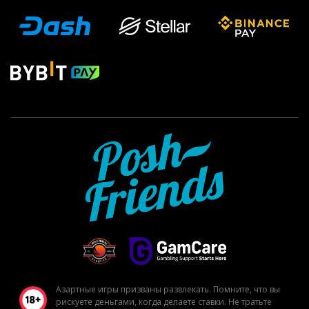
Азартные игры призваны развлекать. Помните, что вы
рискуете деньгами, когда делаете ставки. Не тратьте