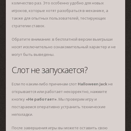
количество раз. Это особенно удобно для новых
игроков, которые хотят разобраться в механике, а
также для опытных пользователей, тестирующих
стратегии ставок.
Обратите внимание: в бесплатной версии выигрыши
носят исключительно ознакомительный характер и не
могут быть выведены.
Слот не запускается?
Если по каким-либо причинам слот
Halloween Jack
не
открывается или работает некорректно, нажмите
кнопку
«Не работает»
. Мы проверим игру и
постараемся оперативно устранить технические
неполадки.
После завершения игры вы можете оставить свою