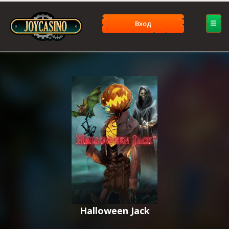
Вход
Halloween Jack