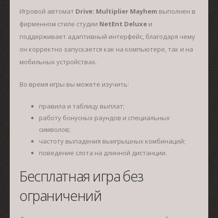
Игровой автомат
Drive: Multiplier Mayhem
выполнен в
фирменном стиле студии
NetEnt Deluxe
и
поддерживает адаптивный интерфейс, благодаря чему
он корректно запускается как на компьютере, так и на
мобильных устройствах.
Во время игры вы можете изучить:
правила и таблицу выплат;
работу бонусных раундов и специальных
символов;
частоту выпадения выигрышных комбинаций;
поведение слота на длинной дистанции.
Бесплатная игра без
ограничений