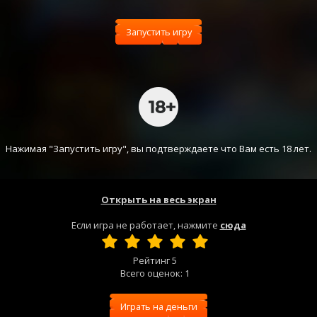
Запустить игру
Нажимая "Запустить игру", вы подтверждаете что Вам есть 18 лет.
Открыть на весь экран
Если игра не работает, нажмите
сюда
Рейтинг
5
Всего оценок:
1
Играть на деньги