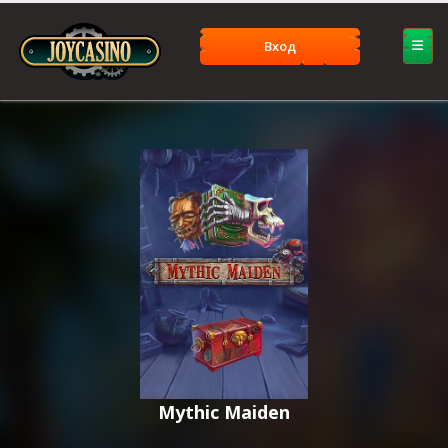
Вход
Mythic Maiden