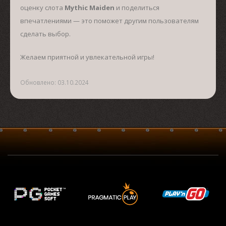
оценку слота
Mythic Maiden
и поделиться
впечатлениями — это поможет другим пользователям
сделать выбор.
Желаем приятной и увлекательной игры!
Обновлено:
03.10.2024