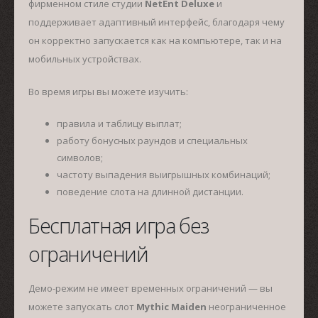
фирменном стиле студии
NetEnt Deluxe
и
поддерживает адаптивный интерфейс, благодаря чему
он корректно запускается как на компьютере, так и на
мобильных устройствах.
Во время игры вы можете изучить:
правила и таблицу выплат;
работу бонусных раундов и специальных
символов;
частоту выпадения выигрышных комбинаций;
поведение слота на длинной дистанции.
Бесплатная игра без
ограничений
Демо-режим не имеет временных ограничений — вы
можете запускать слот
Mythic Maiden
неограниченное