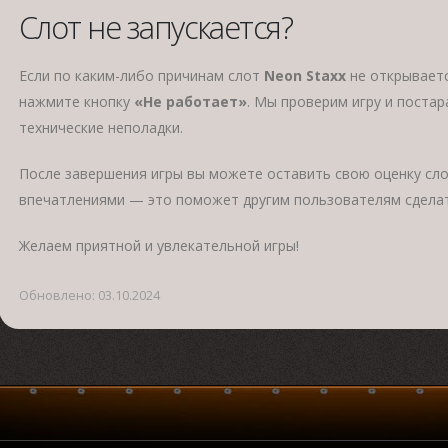
Слот не запускается?
Если по каким-либо причинам слот
Neon Staxx
не открываетс
нажмите кнопку
«Не работает»
. Мы проверим игру и поста
технические неполадки.
После завершения игры вы можете оставить свою оценку сл
впечатлениями — это поможет другим пользователям сдела
Желаем приятной и увлекательной игры!
Обновлено:
03.10.2024