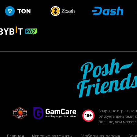
Азартные игры призв
рискуете деньгами, к
больше, чем можете 
Главная
Игровые автоматы
Мобильная версия
Бон