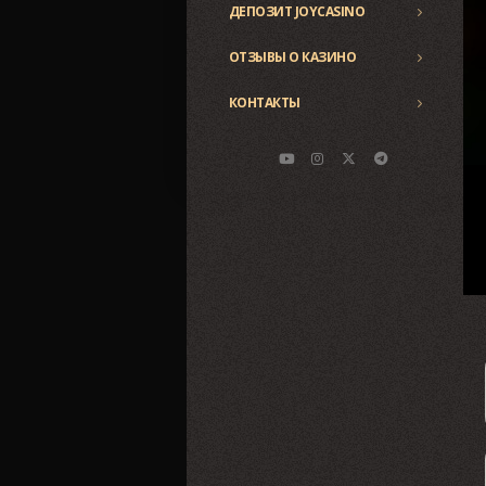
ДЕПОЗИТ JOYCASINO
ОТЗЫВЫ О КАЗИНО
КОНТАКТЫ