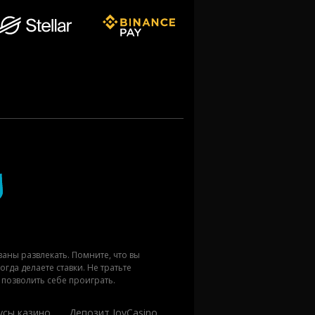
аны развлекать. Помните, что вы
огда делаете ставки. Не тратьте
позволить себе проиграть.
усы казино
Депозит JoyCasino