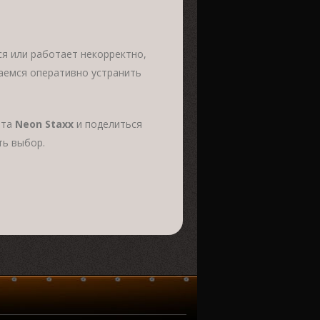
я или работает некорректно,
раемся оперативно устранить
ота
Neon Staxx
и поделиться
ть выбор.