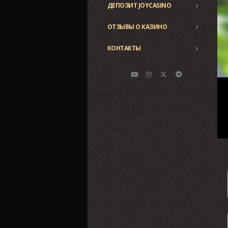
ДЕПОЗИТ JOYCASINO
ОТЗЫВЫ О КАЗИНО
КОНТАКТЫ