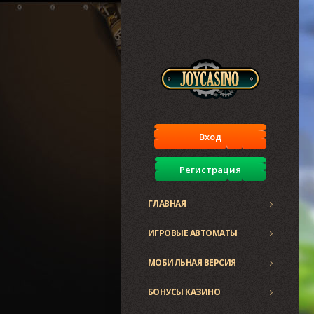
Вход
Регистрация
ГЛАВНАЯ
ИГРОВЫЕ АВТОМАТЫ
МОБИЛЬНАЯ ВЕРСИЯ
БОНУСЫ КАЗИНО