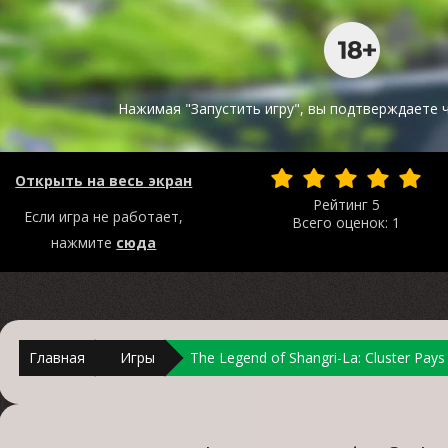
Нажимая "Запустить игру", вы подтверждаете ч
Открыть на весь экран
Рейтинг
5
Если игра не работает,
Всего оценок:
1
нажмите
сюда
Главная
Игры
The Legend of Shangri-La: Cluster Pays