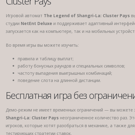
Cluster Pays
Игровой автомат
The Legend of Shangri-La: Cluster Pays
вы
студии
NetEnt Deluxe
и поддерживает адаптивный интерфейс
запускается как на компьютере, так и на мобильных устройст
Во время игры вы можете изучить:
правила и таблицу выплат;
работу бонусных раундов и специальных символов;
частоту выпадения выигрышных комбинаций;
поведение слота на длинной дистанции.
Бесплатная игра без ограничен
Демо-режим не имеет временных ограничений — вы можете 
Shangri-La: Cluster Pays
неограниченное количество раз. Эт
игроков, которые хотят разобраться в механике, а также дл
тестирующих стратегии ставок.