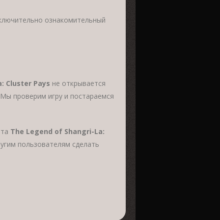
сключительно ознакомительный
: Cluster Pays
не открывается
. Мы проверим игру и постараемся
ота
The Legend of Shangri-La:
угим пользователям сделать