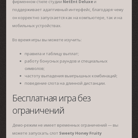
фирменном стиле студии
NetEnt Deluxe
и
поддерживает адаптивный интерфейс, благодаря чему
он корректно запускается как на компьютере, так и на
мобильных устройствах.
Во время игры вы можете изучить:
правила и таблицу выплат;
работу бонусных раундов и специальных
символов;
частоту выпадения выигрышных комбинаций;
поведение слота на длинной дистанции.
Бесплатная игра без
ограничений
Демо-режим не имеет временных ограничений — вы
можете запускать слот
Sweety Honey Fruity