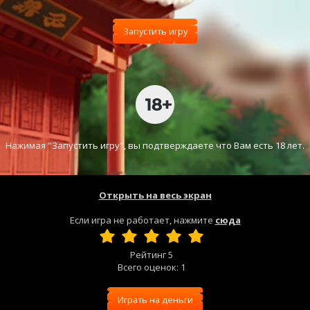
Запустить игру
Нажимая "Запустить игру", вы подтверждаете что Вам есть 18 лет.
Открыть на весь экран
Если игра не работает, нажмите
сюда
Рейтинг
5
Всего оценок:
1
Играть на деньги