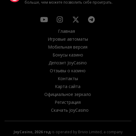
больше, чем можете позволить себе проиграть.
Главная
Игровые автоматы
Мобильная версия
Бонусы казино
Депозит JoyCasino
Отзывы о казино
Контакты
Карта сайта
Официальное зеркало
Регистрация
Скачать JoyCasino
JoyCasino, 2026 год
is operated by Brivio Limited, a company