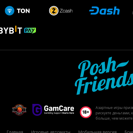
Азартные игры призв
рискуете деньгами, к
больше, чем можете 
Главная
Игровые автоматы
Мобильная версия
Бон