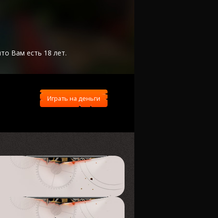
то Вам есть 18 лет.
Играть на деньги