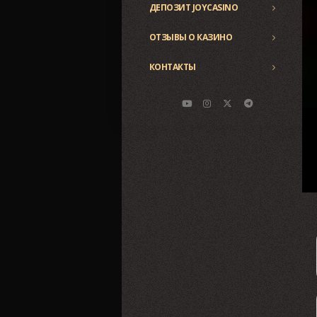
ДЕПОЗИТ JOYCASINO
ОТЗЫВЫ О КАЗИНО
КОНТАКТЫ