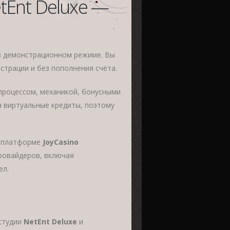
etEnt Deluxe —
в демонстрационном режиме. Вы
страции и без пополнения счёта.
процессом, механикой, бонусными
а виртуальные кредиты, поэтому
а платформе
JoyCasino
ровайдеров, включая
ел.
студии
NetEnt Deluxe
и