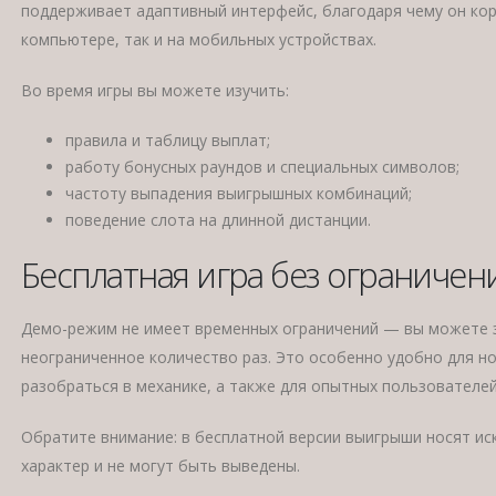
поддерживает адаптивный интерфейс, благодаря чему он кор
компьютере, так и на мобильных устройствах.
Во время игры вы можете изучить:
правила и таблицу выплат;
работу бонусных раундов и специальных символов;
частоту выпадения выигрышных комбинаций;
поведение слота на длинной дистанции.
Бесплатная игра без ограничен
Демо-режим не имеет временных ограничений — вы можете 
неограниченное количество раз. Это особенно удобно для н
разобраться в механике, а также для опытных пользователей
Обратите внимание: в бесплатной версии выигрыши носят и
характер и не могут быть выведены.