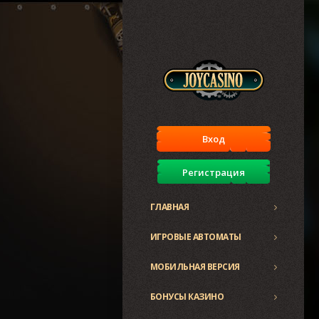
Вход
Регистрация
ГЛАВНАЯ
ИГРОВЫЕ АВТОМАТЫ
МОБИЛЬНАЯ ВЕРСИЯ
БОНУСЫ КАЗИНО