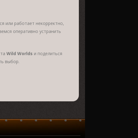
ся или работает некорректно,
раемся оперативно устранить
ота
Wild Worlds
и поделиться
ть выбор.