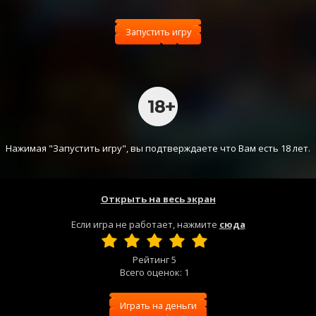
Запустить игру
Нажимая "Запустить игру", вы подтверждаете что Вам есть 18 лет.
Открыть на весь экран
Если игра не работает, нажмите
сюда
Рейтинг
5
Всего оценок:
1
Играть на деньги