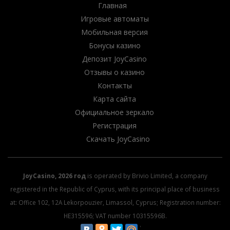
Главная
Игровые автоматы
Мобильная версия
Бонусы казино
Депозит JoyCasino
Отзывы о казино
Контакты
Карта сайта
Официальное зеркало
Регистрация
Скачать JoyCasino
JoyCasino, 2026 год
is operated by Brivio Limited, a company
registered in the Republic of Cyprus, with its principal place of business
at: Office 102, 12A Lekorpouzier, Limassol, Cyprus; Registration number:
HE315596; VAT number 10315596B.