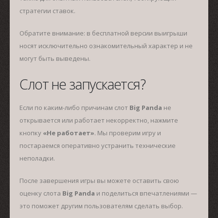
стратегии ставок.
Обратите внимание: в бесплатной версии выигрыши
носят исключительно ознакомительный характер и не
могут быть выведены.
Слот не запускается?
Если по каким-либо причинам слот
Big Panda
не
открывается или работает некорректно, нажмите
кнопку
«Не работает»
. Мы проверим игру и
постараемся оперативно устранить технические
неполадки.
После завершения игры вы можете оставить свою
оценку слота
Big Panda
и поделиться впечатлениями —
это поможет другим пользователям сделать выбор.