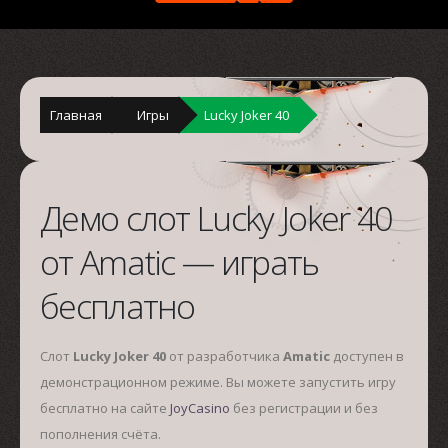
Главная
Игры
Lucky Joker 40
Демо слот Lucky Joker 40
от Amatic — играть
бесплатно
Слот
Lucky Joker 40
от разработчика
Amatic
доступен в
демонстрационном режиме. Вы можете запустить игру
бесплатно на сайте
JoyCasino
без регистрации и без
пополнения счёта.