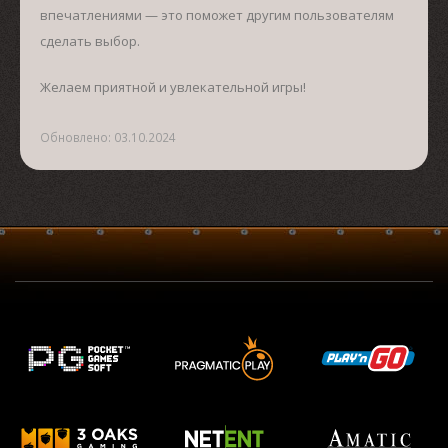
впечатлениями — это поможет другим пользователям
сделать выбор.
Желаем приятной и увлекательной игры!
Обновлено:
03.10.2024