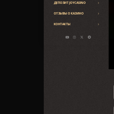
ДЕПОЗИТ JOYCASINO
ОТЗЫВЫ О КАЗИНО
КОНТАКТЫ