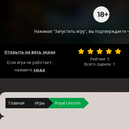
Нажимая "Запустить игру", вы подтверждаете ч
Открыть на весь экран
Рейтинг
5
Если игра не работает,
Всего оценок:
1
нажмите
сюда
Главная
Игры
Royal Unicorn