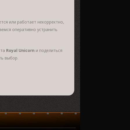
тся или работает некорректно,
раемся оперативно устранить
ота
Royal Unicorn
и поделиться
ть выбор.