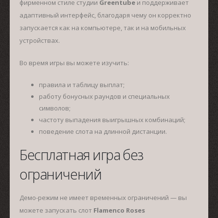
фирменном стиле студии
Greentube
и поддерживает
адаптивный интерфейс, благодаря чему он корректно
запускается как на компьютере, так и на мобильных
устройствах.
Во время игры вы можете изучить:
правила и таблицу выплат;
работу бонусных раундов и специальных
символов;
частоту выпадения выигрышных комбинаций;
поведение слота на длинной дистанции.
Бесплатная игра без
ограничений
Демо-режим не имеет временных ограничений — вы
можете запускать слот
Flamenco Roses