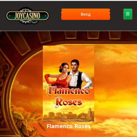
Вход
Flamenco Roses