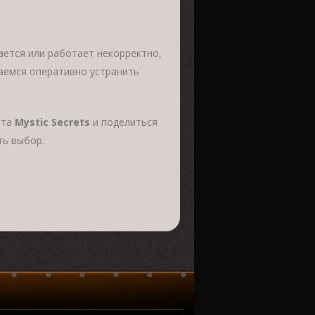
ется или работает некорректно,
раемся оперативно устранить
ота
Mystic Secrets
и поделиться
ть выбор.