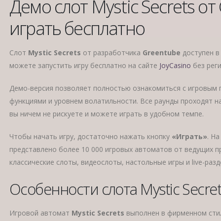
Демо слот Mystic Secrets о
играть бесплатно
Слот
Mystic Secrets
от разработчика
Greentube
доступен в
можете запустить игру бесплатно на сайте
JoyCasino
без реги
Демо-версия позволяет полностью ознакомиться с игровым 
функциями и уровнем волатильности. Все раунды проходят н
вы ничем не рискуете и можете играть в удобном темпе.
Чтобы начать игру, достаточно нажать кнопку
«Играть»
. Н
представлено более 10 000 игровых автоматов от ведущих п
классические слоты, видеослоты, настольные игры и live-разд
Особенности слота Mystic Secret
Игровой автомат
Mystic Secrets
выполнен в фирменном сти