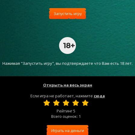
Запустить игру
Нажимая "Запустить игру", вы подтверждаете что Вам есть 18 лет.
Открыть на весь экран
Если игра не работает, нажмите
сюда
Рейтинг
5
Всего оценок:
1
Играть на деньги