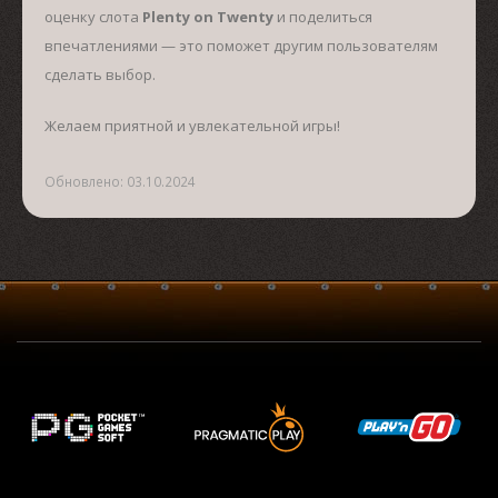
оценку слота
Plenty on Twenty
и поделиться
впечатлениями — это поможет другим пользователям
сделать выбор.
Желаем приятной и увлекательной игры!
Обновлено:
03.10.2024