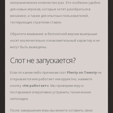
неограниченное количество раз. Это особенно удобно
для новых игроков, которые хотят разобраться в
механике, а также для опытных пользователей,
тестирующих стратегии ставок.
Обратите внимание: в бесплатной версии выигрыши
носят исключительно ознакомительный характер и не
могут быть выведены.
Слот не запускается?
Если по каким-либо причинам слот
Plenty on Twenty
не
открывается или работает некорректно, нажмите
кнопку
«Не работает»
. Мы проверим игру и
постараемся оперативно устранить технические
неполадки.
После завершения игры вы можете оставить свою