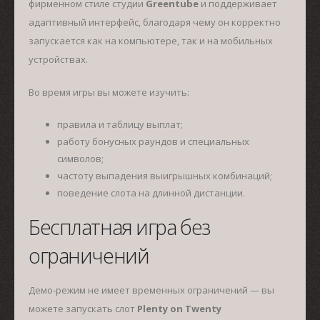
фирменном стиле студии
Greentube
и поддерживает
адаптивный интерфейс, благодаря чему он корректно
запускается как на компьютере, так и на мобильных
устройствах.
Во время игры вы можете изучить:
правила и таблицу выплат;
работу бонусных раундов и специальных
символов;
частоту выпадения выигрышных комбинаций;
поведение слота на длинной дистанции.
Бесплатная игра без
ограничений
Демо-режим не имеет временных ограничений — вы
можете запускать слот
Plenty on Twenty