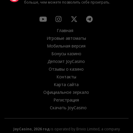
больше, чем можете позволить себе проиграть.
Главная
Игровые автоматы
Мобильная версия
Бонусы казино
Депозит JoyCasino
Отзывы о казино
Контакты
Карта сайта
Официальное зеркало
Регистрация
Скачать JoyCasino
JoyCasino, 2026 год
is operated by Brivio Limited, a company