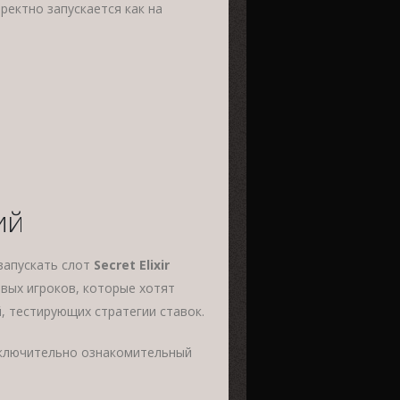
ректно запускается как на
ий
запускать слот
Secret Elixir
овых игроков, которые хотят
, тестирующих стратегии ставок.
сключительно ознакомительный