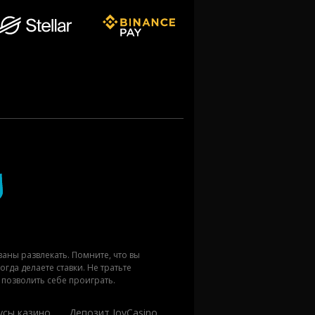
аны развлекать. Помните, что вы
огда делаете ставки. Не тратьте
позволить себе проиграть.
усы казино
Депозит JoyCasino