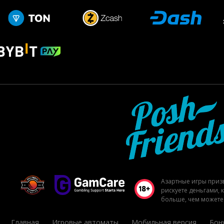
Азартные игры призв
рискуете деньгами, к
больше, чем можете 
Главная
Игровые автоматы
Мобильная версия
Бон