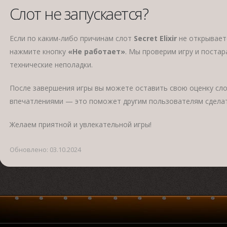
Слот не запускается?
Если по каким-либо причинам слот
Secret Elixir
не открывает
нажмите кнопку
«Не работает»
. Мы проверим игру и поста
технические неполадки.
После завершения игры вы можете оставить свою оценку сл
впечатлениями — это поможет другим пользователям сдела
Желаем приятной и увлекательной игры!
Обновлено:
03.10.2024