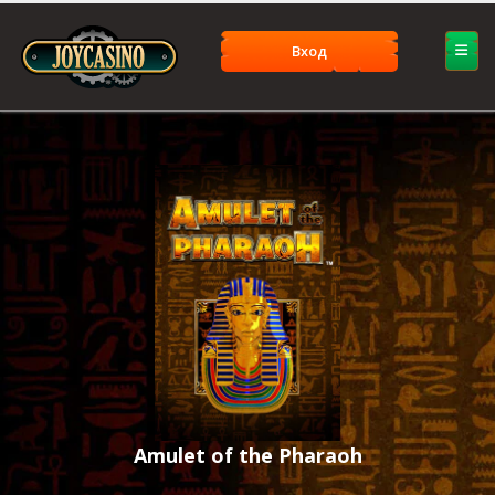
Вход
Amulet of the Pharaoh