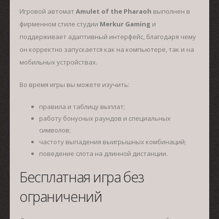
Игровой автомат
Amulet of the Pharaoh
выполнен в
фирменном стиле студии
Merkur Gaming
и
поддерживает адаптивный интерфейс, благодаря чему
он корректно запускается как на компьютере, так и на
мобильных устройствах.
Во время игры вы можете изучить:
правила и таблицу выплат;
работу бонусных раундов и специальных
символов;
частоту выпадения выигрышных комбинаций;
поведение слота на длинной дистанции.
Бесплатная игра без
ограничений