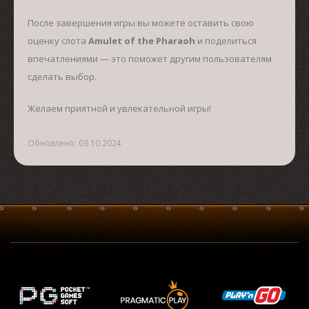
После завершения игры вы можете оставить свою
оценку слота
Amulet of the Pharaoh
и поделиться
впечатлениями — это поможет другим пользователям
сделать выбор.
Желаем приятной и увлекательной игры!
Обновлено:
03.10.2024