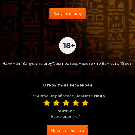
Запустить игру
Нажимая "Запустить игру", вы подтверждаете что Вам есть 18 лет.
Открыть на весь экран
Если игра не работает, нажмите
сюда
Рейтинг
5
Всего оценок:
1
Играть на деньги