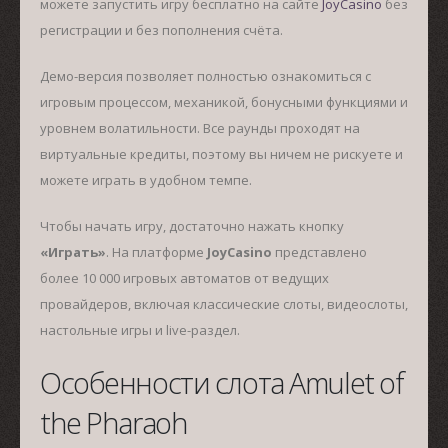
можете запустить игру бесплатно на сайте
JoyCasino
без
регистрации и без пополнения счёта.
Демо-версия позволяет полностью ознакомиться с
игровым процессом, механикой, бонусными функциями и
уровнем волатильности. Все раунды проходят на
виртуальные кредиты, поэтому вы ничем не рискуете и
можете играть в удобном темпе.
Чтобы начать игру, достаточно нажать кнопку
«Играть»
. На платформе
JoyCasino
представлено
более 10 000 игровых автоматов от ведущих
провайдеров, включая классические слоты, видеослоты,
настольные игры и live-раздел.
Особенности слота Amulet of
the Pharaoh