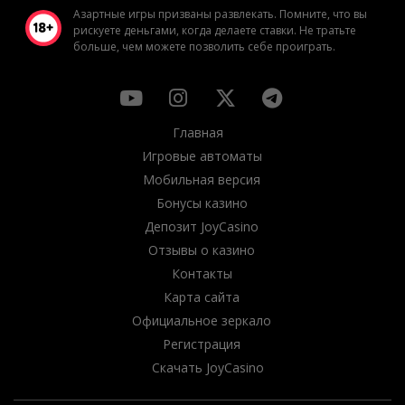
Азартные игры призваны развлекать. Помните, что вы
рискуете деньгами, когда делаете ставки. Не тратьте
больше, чем можете позволить себе проиграть.
Главная
Игровые автоматы
Мобильная версия
Бонусы казино
Депозит JoyCasino
Отзывы о казино
Контакты
Карта сайта
Официальное зеркало
Регистрация
Скачать JoyCasino