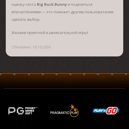
оценку слота
Big Buck Bunny
и поделиться
впечатлениями — это поможет другим пользователям
сделать выбор.
Желаем приятной и увлекательной игры!
Обновлено:
03.10.2024