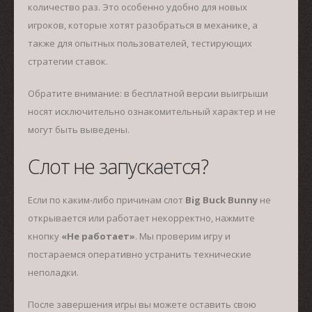
количество раз. Это особенно удобно для новых
игроков, которые хотят разобраться в механике, а
также для опытных пользователей, тестирующих
стратегии ставок.
Обратите внимание: в бесплатной версии выигрыши
носят исключительно ознакомительный характер и не
могут быть выведены.
Слот не запускается?
Если по каким-либо причинам слот
Big Buck Bunny
не
открывается или работает некорректно, нажмите
кнопку
«Не работает»
. Мы проверим игру и
постараемся оперативно устранить технические
неполадки.
После завершения игры вы можете оставить свою