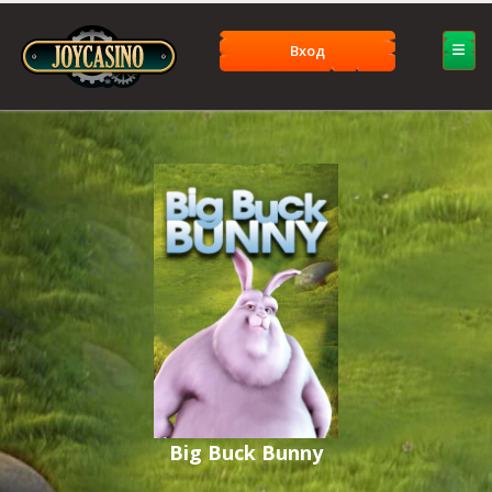
Вход
Big Buck Bunny