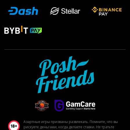
Азартные игры призваны развлекать. Помните, что вы
рискуете деньгами, когда делаете ставки. Не тратьте