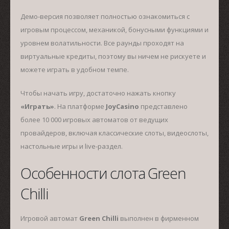
Демо-версия позволяет полностью ознакомиться с
игровым процессом, механикой, бонусными функциями и
уровнем волатильности. Все раунды проходят на
виртуальные кредиты, поэтому вы ничем не рискуете и
можете играть в удобном темпе.
Чтобы начать игру, достаточно нажать кнопку
«Играть»
. На платформе
JoyCasino
представлено
более 10 000 игровых автоматов от ведущих
провайдеров, включая классические слоты, видеослоты,
настольные игры и live-раздел.
Особенности слота Green
Chilli
Игровой автомат
Green Chilli
выполнен в фирменном