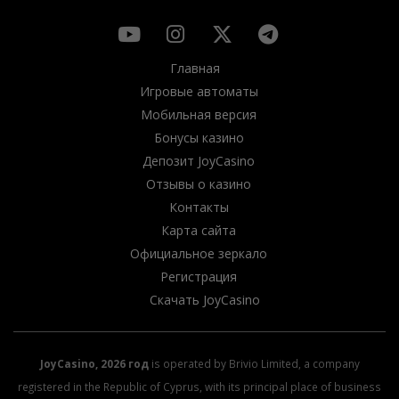
Главная
Игровые автоматы
Мобильная версия
Бонусы казино
Депозит JoyCasino
Отзывы о казино
Контакты
Карта сайта
Официальное зеркало
Регистрация
Скачать JoyCasino
JoyCasino, 2026 год
is operated by Brivio Limited, a company
registered in the Republic of Cyprus, with its principal place of business