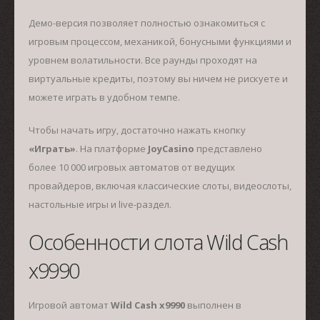
Демо-версия позволяет полностью ознакомиться с
игровым процессом, механикой, бонусными функциями и
уровнем волатильности. Все раунды проходят на
виртуальные кредиты, поэтому вы ничем не рискуете и
можете играть в удобном темпе.
Чтобы начать игру, достаточно нажать кнопку
«Играть»
. На платформе
JoyCasino
представлено
более 10 000 игровых автоматов от ведущих
провайдеров, включая классические слоты, видеослоты,
настольные игры и live-раздел.
Особенности слота Wild Cash
x9990
Игровой автомат
Wild Cash x9990
выполнен в