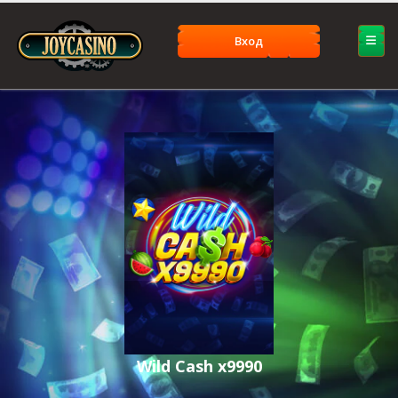
Вход
Wild Cash x9990