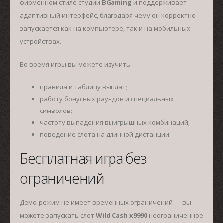
фирменном стиле студии
BGaming
и поддерживает
адаптивный интерфейс, благодаря чему он корректно
запускается как на компьютере, так и на мобильных
устройствах.
Во время игры вы можете изучить:
правила и таблицу выплат;
работу бонусных раундов и специальных
символов;
частоту выпадения выигрышных комбинаций;
поведение слота на длинной дистанции.
Бесплатная игра без
ограничений
Демо-режим не имеет временных ограничений — вы
можете запускать слот
Wild Cash x9990
неограниченное