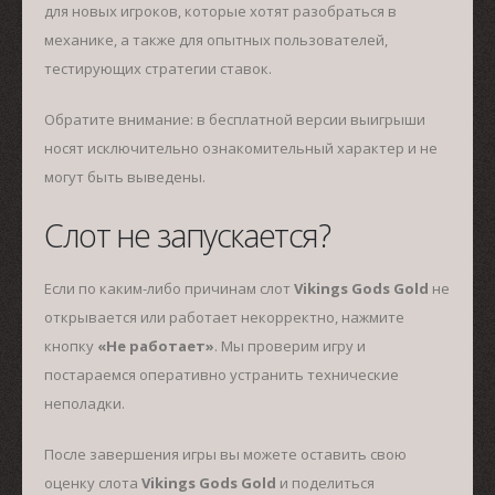
для новых игроков, которые хотят разобраться в
механике, а также для опытных пользователей,
тестирующих стратегии ставок.
Обратите внимание: в бесплатной версии выигрыши
носят исключительно ознакомительный характер и не
могут быть выведены.
Слот не запускается?
Если по каким-либо причинам слот
Vikings Gods Gold
не
открывается или работает некорректно, нажмите
кнопку
«Не работает»
. Мы проверим игру и
постараемся оперативно устранить технические
неполадки.
После завершения игры вы можете оставить свою
оценку слота
Vikings Gods Gold
и поделиться