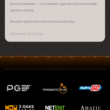
впечатлениями — это поможет другим пользователям
сделать выбор.
Желаем приятной и увлекательной игры!
Обновлено:
03.10.2024