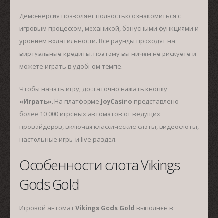
Демо-версия позволяет полностью ознакомиться с
игровым процессом, механикой, бонусными функциями и
уровнем волатильности. Все раунды проходят на
виртуальные кредиты, поэтому вы ничем не рискуете и
можете играть в удобном темпе.
Чтобы начать игру, достаточно нажать кнопку
«Играть»
. На платформе
JoyCasino
представлено
более 10 000 игровых автоматов от ведущих
провайдеров, включая классические слоты, видеослоты,
настольные игры и live-раздел.
Особенности слота Vikings
Gods Gold
Игровой автомат
Vikings Gods Gold
выполнен в