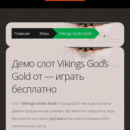
Главная
Игры
Vikings Gods Gold
Демо слот Vikings Gods
Gold от — играть
бесплатно
Слот
Vikings Gods Gold
от разработчика
доступен в
демонстрационном режиме. Вы можете запустить игру
бесплатно на сайте
JoyCasino
без регистрации и без
пополнения счёта.