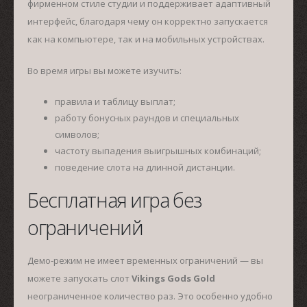
фирменном стиле студии
и поддерживает адаптивный
интерфейс, благодаря чему он корректно запускается
как на компьютере, так и на мобильных устройствах.
Во время игры вы можете изучить:
правила и таблицу выплат;
работу бонусных раундов и специальных
символов;
частоту выпадения выигрышных комбинаций;
поведение слота на длинной дистанции.
Бесплатная игра без
ограничений
Демо-режим не имеет временных ограничений — вы
можете запускать слот
Vikings Gods Gold
неограниченное количество раз. Это особенно удобно