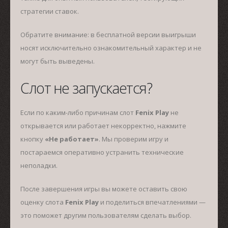
стратегии ставок.
Обратите внимание: в бесплатной версии выигрыши
носят исключительно ознакомительный характер и не
могут быть выведены.
Слот не запускается?
Если по каким-либо причинам слот
Fenix Play
не
открывается или работает некорректно, нажмите
кнопку
«Не работает»
. Мы проверим игру и
постараемся оперативно устранить технические
неполадки.
После завершения игры вы можете оставить свою
оценку слота
Fenix Play
и поделиться впечатлениями —
это поможет другим пользователям сделать выбор.