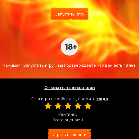
Запустить игру
Нажимая "Запустить игру", вы подтверждаете что Вам есть 18 лет.
Открыть на весь экран
Если игра не работает, нажмите
сюда
Рейтинг
5
Всего оценок:
1
Играть на деньги