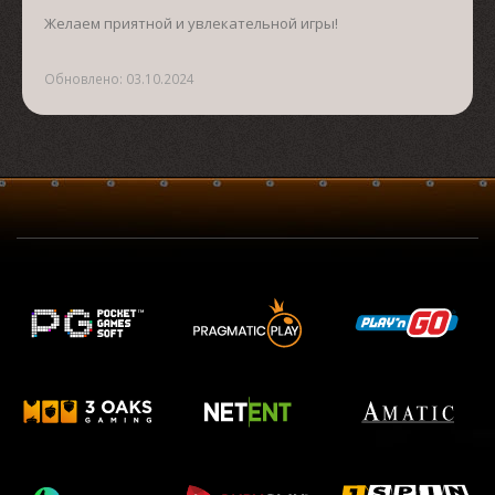
Желаем приятной и увлекательной игры!
Обновлено:
03.10.2024