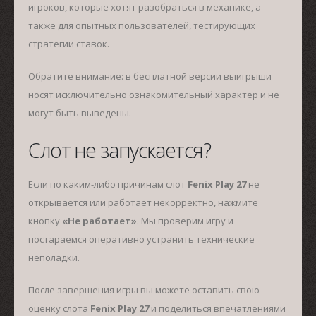
игроков, которые хотят разобраться в механике, а
также для опытных пользователей, тестирующих
стратегии ставок.
Обратите внимание: в бесплатной версии выигрыши
носят исключительно ознакомительный характер и не
могут быть выведены.
Слот не запускается?
Если по каким-либо причинам слот
Fenix Play 27
не
открывается или работает некорректно, нажмите
кнопку
«Не работает»
. Мы проверим игру и
постараемся оперативно устранить технические
неполадки.
После завершения игры вы можете оставить свою
оценку слота
Fenix Play 27
и поделиться впечатлениями