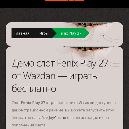
Главная
Игры
Fenix Play 27
Демо слот Fenix Play 27
от Wazdan — играть
бесплатно
Слот
Fenix Play 27
от разработчика
Wazdan
доступен в
демонстрационном режиме. Вы можете запустить игру
бесплатно на сайте
JoyCasino
без регистрации и без
пополнения счёта.