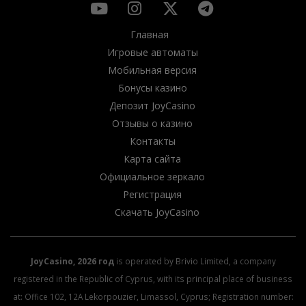
Главная
Игровые автоматы
Мобильная версия
Бонусы казино
Депозит JoyCasino
Отзывы о казино
Контакты
Карта сайта
Официальное зеркало
Регистрация
Скачать JoyCasino
JoyCasino, 2026 год
is operated by Brivio Limited, a company
registered in the Republic of Cyprus, with its principal place of business
at: Office 102, 12A Lekorpouzier, Limassol, Cyprus; Registration number: