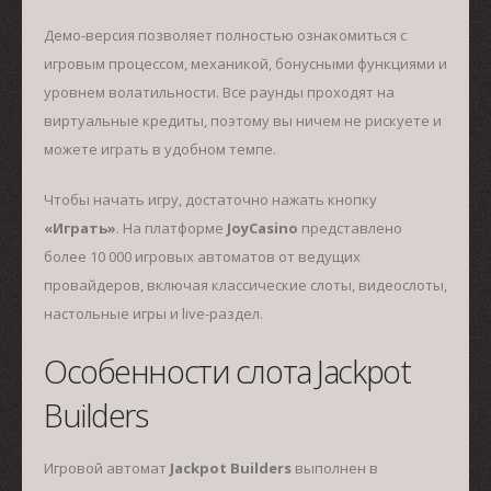
Демо-версия позволяет полностью ознакомиться с
игровым процессом, механикой, бонусными функциями и
уровнем волатильности. Все раунды проходят на
виртуальные кредиты, поэтому вы ничем не рискуете и
можете играть в удобном темпе.
Чтобы начать игру, достаточно нажать кнопку
«Играть»
. На платформе
JoyCasino
представлено
более 10 000 игровых автоматов от ведущих
провайдеров, включая классические слоты, видеослоты,
настольные игры и live-раздел.
Особенности слота Jackpot
Builders
Игровой автомат
Jackpot Builders
выполнен в