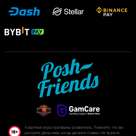
Азартные игры призваны развлекать. Помните, что вы
рискуете деньгами, когда делаете ставки. Не тратьте