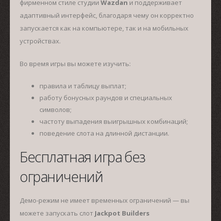
фирменном стиле студии
Wazdan
и поддерживает
адаптивный интерфейс, благодаря чему он корректно
запускается как на компьютере, так и на мобильных
устройствах.
Во время игры вы можете изучить:
правила и таблицу выплат;
работу бонусных раундов и специальных
символов;
частоту выпадения выигрышных комбинаций;
поведение слота на длинной дистанции.
Бесплатная игра без
ограничений
Демо-режим не имеет временных ограничений — вы
можете запускать слот
Jackpot Builders