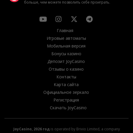
больше, чем можете позволить себе проиграть.
Главная
Игровые автоматы
Мобильная версия
Бонусы казино
Депозит JoyCasino
Отзывы о казино
Контакты
Карта сайта
Официальное зеркало
Регистрация
Скачать JoyCasino
JoyCasino, 2026 год
is operated by Brivio Limited, a company