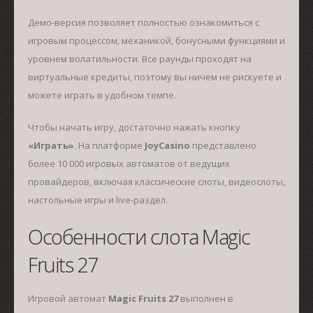
Демо-версия позволяет полностью ознакомиться с
игровым процессом, механикой, бонусными функциями и
уровнем волатильности. Все раунды проходят на
виртуальные кредиты, поэтому вы ничем не рискуете и
можете играть в удобном темпе.
Чтобы начать игру, достаточно нажать кнопку
«Играть»
. На платформе
JoyCasino
представлено
более 10 000 игровых автоматов от ведущих
провайдеров, включая классические слоты, видеослоты,
настольные игры и live-раздел.
Особенности слота Magic
Fruits 27
Игровой автомат
Magic Fruits 27
выполнен в