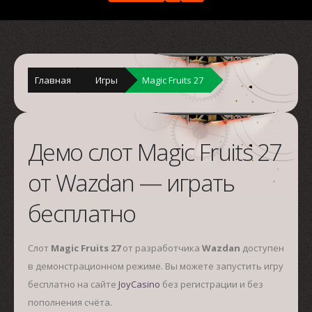
Главная
Игры
Magic Fruits 27
Демо слот Magic Fruits 27
от Wazdan — играть
бесплатно
Слот
Magic Fruits 27
от разработчика
Wazdan
доступен
в демонстрационном режиме. Вы можете запустить игру
бесплатно на сайте
JoyCasino
без регистрации и без
пополнения счёта.