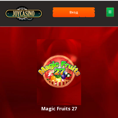
Вход
Magic Fruits 27