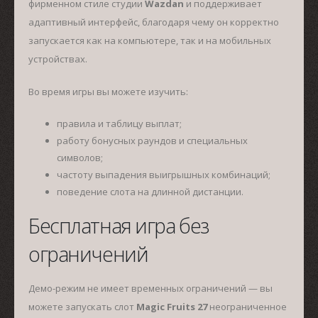
фирменном стиле студии
Wazdan
и поддерживает
адаптивный интерфейс, благодаря чему он корректно
запускается как на компьютере, так и на мобильных
устройствах.
Во время игры вы можете изучить:
правила и таблицу выплат;
работу бонусных раундов и специальных
символов;
частоту выпадения выигрышных комбинаций;
поведение слота на длинной дистанции.
Бесплатная игра без
ограничений
Демо-режим не имеет временных ограничений — вы
можете запускать слот
Magic Fruits 27
неограниченное