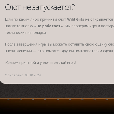
Слот не запускается?
Если по каким-либо причинам слот
Wild Girls
не открывается 
нажмите кнопку
«Не работает»
. Мы проверим игру и поста
технические неполадки.
После завершения игры вы можете оставить свою оценку сл
впечатлениями — это поможет другим пользователям сдела
Желаем приятной и увлекательной игры!
Обновлено:
03.10.2024