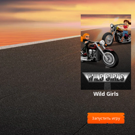
Wild Girls
Запустить игру