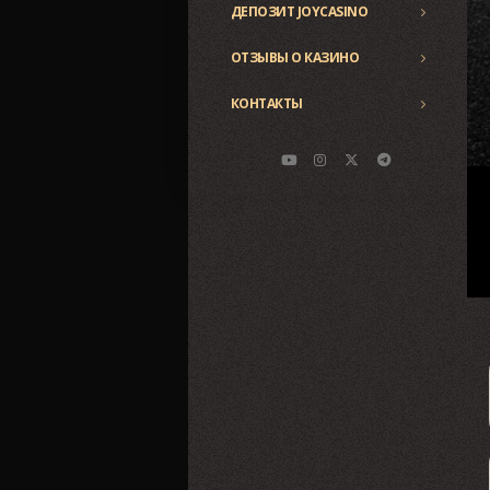
ДЕПОЗИТ JOYCASINO
ОТЗЫВЫ О КАЗИНО
КОНТАКТЫ