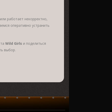
или работает некорректно,
раемся оперативно устранить
ота
Wild Girls
и поделиться
ть выбор.