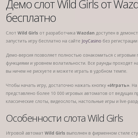
Демо слот Wild Girls от Wa
бесплатно
Слот
Wild Girls
от разработчика
Wazdan
доступен в демонс
запустить игру бесплатно на сайте
JoyCasino
без регистрации 
Демо-версия позволяет полностью ознакомиться с игровым 
функциями и уровнем волатильности. Все раунды проходят н
вы ничем не рискуете и можете играть в удобном темпе.
Чтобы начать игру, достаточно нажать кнопку
«Играть»
. Н
представлено более 10 000 игровых автоматов от ведущих п
классические слоты, видеослоты, настольные игры и live-разд
Особенности слота Wild Girls
Игровой автомат
Wild Girls
выполнен в фирменном стиле ст