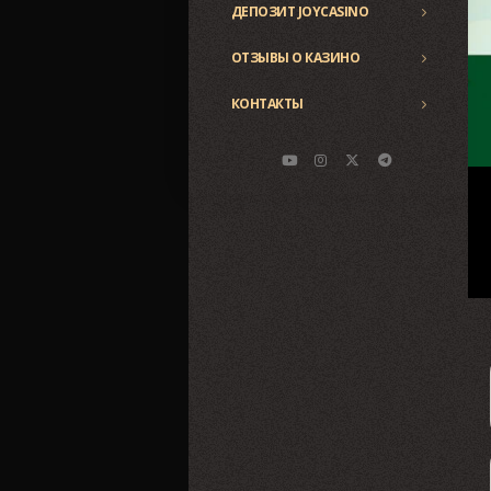
ДЕПОЗИТ JOYCASINO
ОТЗЫВЫ О КАЗИНО
КОНТАКТЫ