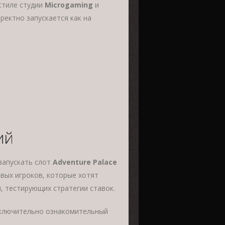
стиле студии
Microgaming
и
ректно запускается как на
ий
запускать слот
Adventure Palace
овых игроков, которые хотят
, тестирующих стратегии ставок.
сключительно ознакомительный