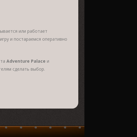
ывается или работает
 игру и постараемся оперативно
ота
Adventure Palace
и
елям сделать выбор.