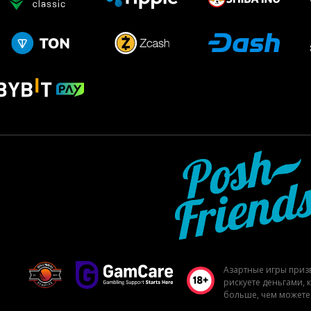
Азартные игры призв
рискуете деньгами, к
больше, чем можете 