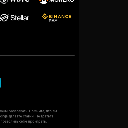
аны развлекать. Помните, что вы
огда делаете ставки. Не тратьте
позволить себе проиграть.