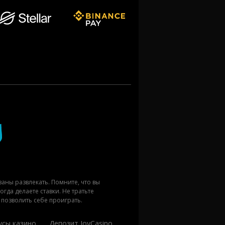
аны развлекать. Помните, что вы
огда делаете ставки. Не тратьте
позволить себе проиграть.
усы казино
Депозит JoyCasino