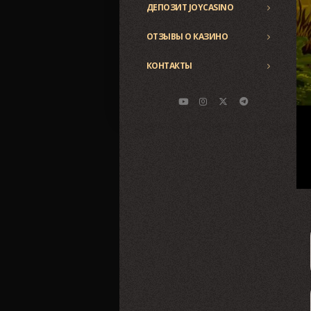
ДЕПОЗИТ JOYCASINO
ОТЗЫВЫ О КАЗИНО
КОНТАКТЫ