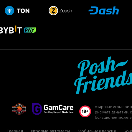
Азартные игры призв
рискуете деньгами, к
больше, чем можете 
Главная
Игровые автоматы
Мобильная версия
Бон