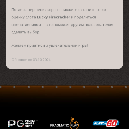
После завершения игры вы можете оставить свою
оценку слота
Lucky Firecracker
и поделиться
впечатлениями — это поможет другим пользователям
сделать выбор.
Желаем приятной и увлекательной игры!
Обновлено:
03.10.2024