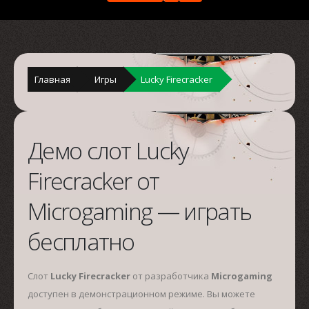
Главная
Игры
Lucky Firecracker
Демо слот Lucky
Firecracker от
Microgaming — играть
бесплатно
Слот
Lucky Firecracker
от разработчика
Microgaming
доступен в демонстрационном режиме. Вы можете