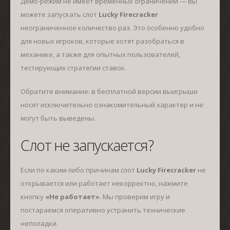
Демо-режим не имеет временных ограничений — вы
можете запускать слот
Lucky Firecracker
неограниченное количество раз. Это особенно удобно
для новых игроков, которые хотят разобраться в
механике, а также для опытных пользователей,
тестирующих стратегии ставок.
Обратите внимание: в бесплатной версии выигрыши
носят исключительно ознакомительный характер и не
могут быть выведены.
Слот не запускается?
Если по каким-либо причинам слот
Lucky Firecracker
не
открывается или работает некорректно, нажмите
кнопку
«Не работает»
. Мы проверим игру и
постараемся оперативно устранить технические
неполадки.