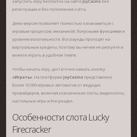
запустить игру бесплатно на сайте
JoyCasino
без
регистрации и без пополнения счёта.
Демо-версия позволяет полностью ознакомиться с
игровым процессом, механикой, бонусными функциями и
уровнем волатильности. Все раунды проходят на
виртуальные кредиты, поэтому вы ничем не рискуете и
можете играть в удобном темпе.
Чтобы начать игру, достаточно нажать кнопку
«Играть»
. На платформе
JoyCasino
представлено
более 10 000 игровых автоматов от ведущих
провайдеров, включая классические слоты, видеослоты,
настольные игры и live-раздел.
Особенности слота Lucky
Firecracker