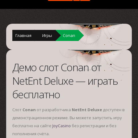
Главная
Игры
Conan
Демо слот Conan от
NetEnt Deluxe — играть
бесплатно
Слот
Conan
от разработчика
NetEnt Deluxe
доступен в
демонстрационном режиме. Вы можете запустить игру
бесплатно на сайте
JoyCasino
без регистрации и без
пополнения счёта.