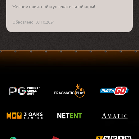
Желаем приятной и увлекательной игры!
Обновлено:
03.10.2024