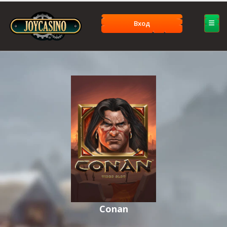
Вход
Conan