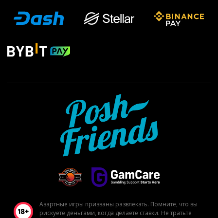
Азартные игры призваны развлекать. Помните, что вы
рискуете деньгами, когда делаете ставки. Не тратьте