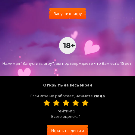
Запустить игру
Нажимая "Запустить игру", вы подтверждаете что Вам есть 18 лет.
Открыть на весь экран
Если игра не работает, нажмите
сюда
Рейтинг
5
Всего оценок:
1
Играть на деньги