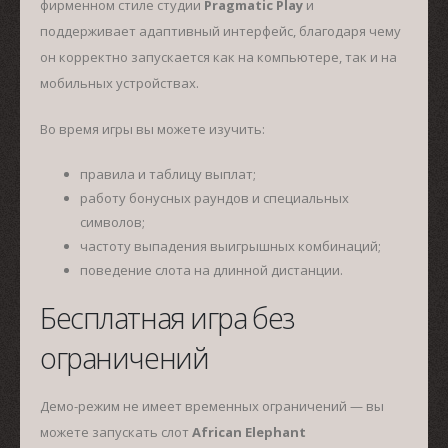
фирменном стиле студии
Pragmatic Play
и
поддерживает адаптивный интерфейс, благодаря чему
он корректно запускается как на компьютере, так и на
мобильных устройствах.
Во время игры вы можете изучить:
правила и таблицу выплат;
работу бонусных раундов и специальных
символов;
частоту выпадения выигрышных комбинаций;
поведение слота на длинной дистанции.
Бесплатная игра без
ограничений
Демо-режим не имеет временных ограничений — вы
можете запускать слот
African Elephant