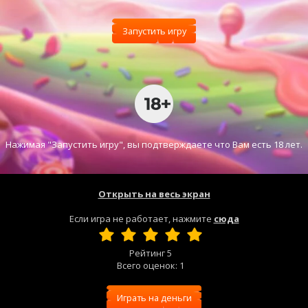
Запустить игру
Нажимая "Запустить игру", вы подтверждаете что Вам есть 18 лет.
Открыть на весь экран
Если игра не работает, нажмите
сюда
Рейтинг
5
Всего оценок:
1
Играть на деньги