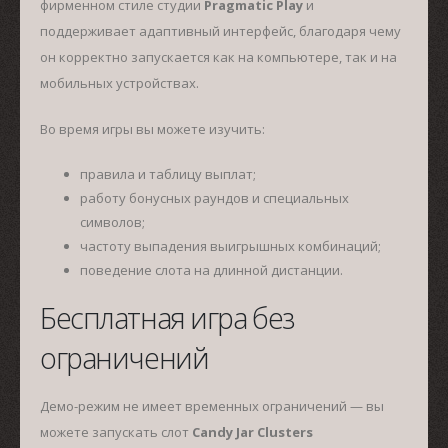
фирменном стиле студии
Pragmatic Play
и
поддерживает адаптивный интерфейс, благодаря чему
он корректно запускается как на компьютере, так и на
мобильных устройствах.
Во время игры вы можете изучить:
правила и таблицу выплат;
работу бонусных раундов и специальных
символов;
частоту выпадения выигрышных комбинаций;
поведение слота на длинной дистанции.
Бесплатная игра без
ограничений
Демо-режим не имеет временных ограничений — вы
можете запускать слот
Candy Jar Clusters