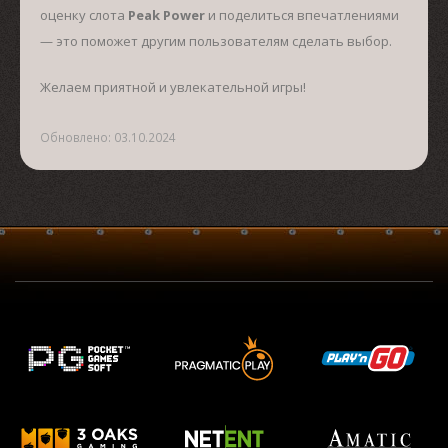
оценку слота
Peak Power
и поделиться впечатлениями
— это поможет другим пользователям сделать выбор.
Желаем приятной и увлекательной игры!
Обновлено:
03.10.2024