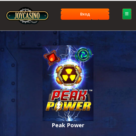
Вход
Peak Power