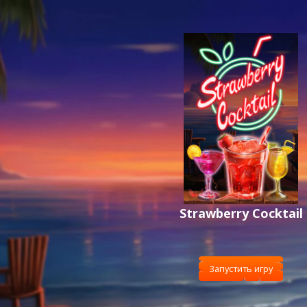
Strawberry Cocktail
Запустить игру