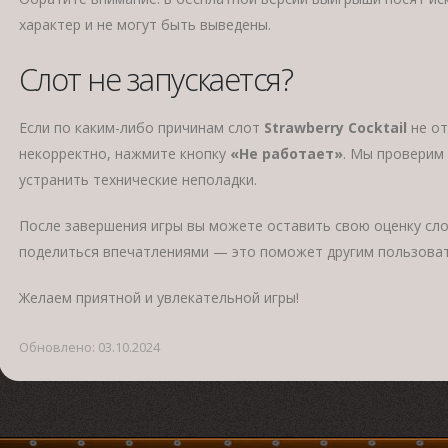
характер и не могут быть выведены.
Слот не запускается?
Если по каким-либо причинам слот
Strawberry Cocktail
не от
некорректно, нажмите кнопку
«Не работает»
. Мы проверим
устранить технические неполадки.
После завершения игры вы можете оставить свою оценку сл
поделиться впечатлениями — это поможет другим пользоват
Желаем приятной и увлекательной игры!
Обновлено:
03.10.2024