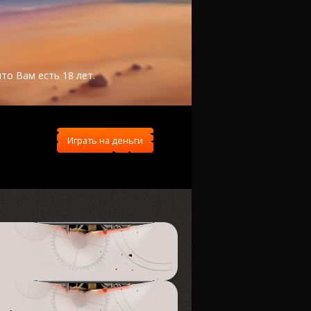
то Вам есть 18 лет.
Играть на деньги