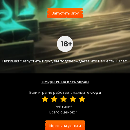
Запустить игру
Нажимая "Запустить игру", вы подтверждаете что Вам есть 18 лет.
Открыть на весь экран
Если игра не работает, нажмите
сюда
Рейтинг
5
Всего оценок:
1
Играть на деньги