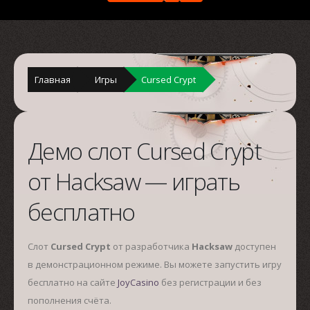
Главная
Игры
Cursed Crypt
Демо слот Cursed Crypt
от Hacksaw — играть
бесплатно
Слот
Cursed Crypt
от разработчика
Hacksaw
доступен
в демонстрационном режиме. Вы можете запустить игру
бесплатно на сайте
JoyCasino
без регистрации и без
пополнения счёта.